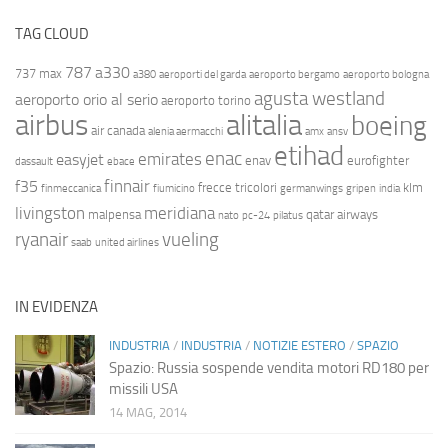
TAG CLOUD
787
a330
737 max
a380
aeroporti del garda
aeroporto bergamo
aeroporto bologna
agusta westland
aeroporto orio al serio
aeroporto torino
airbus
alitalia
boeing
air canada
alenia aermacchi
amx
ansv
etihad
enac
emirates
easyjet
enav
eurofighter
dassault
ebace
finnair
f35
frecce tricolori
klm
finmeccanica
fiumicino
germanwings
gripen
india
livingston
meridiana
malpensa
qatar airways
nato
pc-24
pilatus
ryanair
vueling
saab
united airlines
IN EVIDENZA
INDUSTRIA
/
INDUSTRIA
/
NOTIZIE ESTERO
/
SPAZIO
Spazio: Russia sospende vendita motori RD180 per
missili USA
14 MAG, 2014