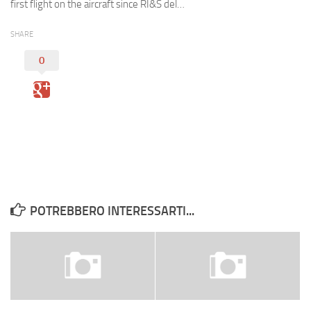
Eventi
first flight on the aircraft since RI&S del…
SHARE
0
POTREBBERO INTERESSARTI...