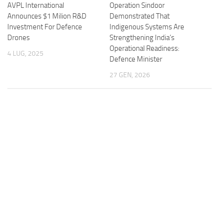
AVPL International
Operation Sindoor
Announces $1 Milion R&D
Demonstrated That
Investment For Defence
Indigenous Systems Are
Drones
Strengthening India’s
Operational Readiness:
4 LUG, 2025
Defence Minister
27 GEN, 2026