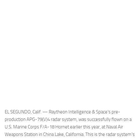
Industria
Notizie Estero
Compagnie Aeree
Forze Aeree
Industria
Media
Video
Aeroporti
Compagnie Aeree
Forze Aeree
EL SEGUNDO, Calif. — Raytheon Intelligence & Space’s pre-
Incidenti
production APG-79(V)4 radar system, was successfully flown on a
U.S. Marine Corps F/A-18 Hornet earlier this year, at Naval Air
Industria
Weapons Station in China Lake, California. This is the radar system’s