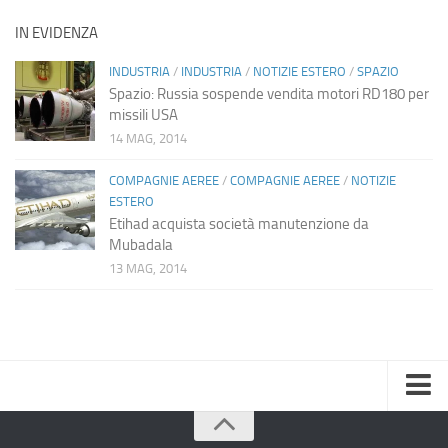
IN EVIDENZA
INDUSTRIA
/
INDUSTRIA
/
NOTIZIE ESTERO
/
SPAZIO
Spazio: Russia sospende vendita motori RD180 per
missili USA
14 MAG, 2014
COMPAGNIE AEREE
/
COMPAGNIE AEREE
/
NOTIZIE
ESTERO
Etihad acquista società manutenzione da
Mubadala
13 MAG, 2014
Home