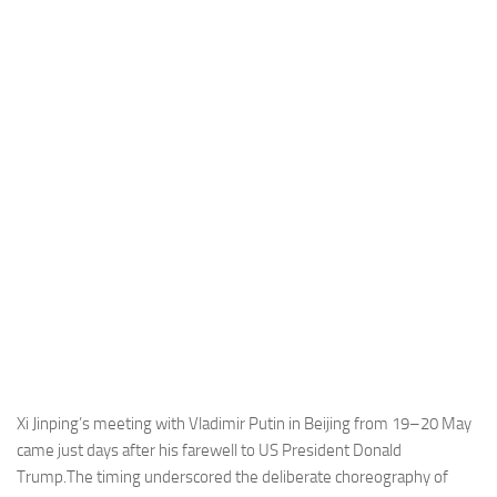
Industria
Notizie Estero
Compagnie Aeree
Forze Aeree
Industria
Media
Video
Aeroporti
Compagnie Aeree
Forze Aeree
Incidenti
Xi Jinping’s meeting with Vladimir Putin in Beijing from 19–20 May
came just days after his farewell to US President Donald
Industria
Trump.The timing underscored the deliberate choreography of