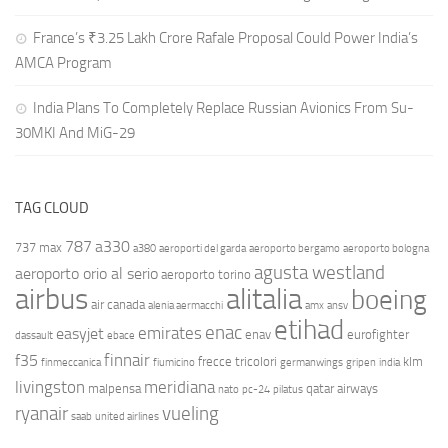
France’s ₹3.25 Lakh Crore Rafale Proposal Could Power India’s
AMCA Program
India Plans To Completely Replace Russian Avionics From Su-
30MKI And MiG-29
TAG CLOUD
787
a330
737 max
a380
aeroporti del garda
aeroporto bergamo
aeroporto bologna
agusta westland
aeroporto orio al serio
aeroporto torino
airbus
alitalia
boeing
air canada
alenia aermacchi
amx
ansv
etihad
enac
emirates
easyjet
enav
eurofighter
dassault
ebace
finnair
f35
frecce tricolori
klm
finmeccanica
fiumicino
germanwings
gripen
india
livingston
meridiana
malpensa
qatar airways
nato
pc-24
pilatus
ryanair
vueling
saab
united airlines