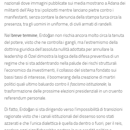
nazionali dove immagini pubblicate sui media mostrano a Adana dei
militanti dell’Akp tra i poliziotti mentre lanciano pietre contro i
manifestanti, senza contare la denuncia della stampa turca circa la
presenza, tra gli uomini in uniforme, di civili armati di randelli.
Nel
breve termine
, Erdoğan non rischia ancora molto circa la tenuta
del potere, visto che ne controlla i gangli, ma l’estremismo della
dottrina giuridica dell’assoluta nullità adottata per annullare la
leadership di Özel dimostra la logica della difesa preventiva di un
regime che si sta addentrando nella palude dei rischi strutturali:
l’economico da investimenti; il collasso del sistema fondato sui
bassi tassi di interesse; il boomerang della creazione di martiri
politici quali ultimo baluardo contro il
fascismo istituzionale
; la
trasformazione delle prossime elezioni presidenziali in un cruento
referendum personale.
Di fatto, Erdoğan si sta dirigendo verso l’impossibilità di transizioni
ragionate visto che i canali istituzionali del dissenso sono stati
azzerati e che l’unica dialettica è quella da dentro o fuori; per il reis,