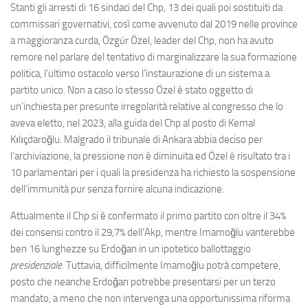
Stanti gli arresti di 16 sindaci del Chp, 13 dei quali poi sostituiti da
commissari governativi, così come avvenuto dal 2019 nelle province
a maggioranza curda, Özgür Özel, leader del Chp, non ha avuto
remore nel parlare del tentativo di marginalizzare la sua formazione
politica, l’ultimo ostacolo verso l’instaurazione di un sistema a
partito unico. Non a caso lo stesso Özel è stato oggetto di
un’inchiesta per presunte irregolarità relative al congresso che lo
aveva eletto, nel 2023, alla guida del Chp al posto di Kemal
Kılıçdaroğlu. Malgrado il tribunale di Ankara abbia deciso per
l’archiviazione, la pressione non è diminuita ed Özel è risultato tra i
10 parlamentari per i quali la presidenza ha richiesto la sospensione
dell’immunità pur senza fornire alcuna indicazione.
Attualmente il Chp si è confermato il primo partito con oltre il 34%
dei consensi contro il 29,7% dell’Akp, mentre Imamoğlu vanterebbe
ben 16 lunghezze su Erdoğan in un ipotetico ballottaggio
presidenziale
. Tuttavia, difficilmente Imamoğlu potrà competere,
posto che neanche Erdoğan potrebbe presentarsi per un terzo
mandato, a meno che non intervenga una opportunissima riforma