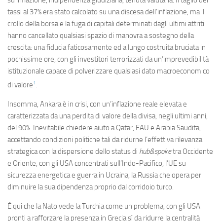
su inflazione, indipendenza giudiziaria, tenuta valutaria. Il taglio dei
tassi al 37% era stato calcolato su una discesa dell’inflazione, ma il
crollo della borsa e la fuga di capitali determinati dagli ultimi attriti
hanno cancellato qualsiasi spazio di manovra a sostegno della
crescita: una fiducia faticosamente ed a lungo costruita bruciata in
pochissime ore, con gli investitori terrorizzati da un’imprevedibilità
istituzionale capace di polverizzare qualsiasi dato macroeconomico
1
di valore
.
Insomma, Ankara è in crisi, con un’inflazione reale elevata e
caratterizzata da una perdita di valore della divisa, negli ultimi anni,
del 90%. Inevitabile chiedere aiuto a Qatar, EAU e Arabia Saudita,
accettando condizioni politiche tali da ridurne l’effettiva rilevanza
strategica con la dispersione dello status di
hub&spoke
tra Occidente
e Oriente, con gli USA concentrati sull’Indo-Pacifico, l’UE su
sicurezza energetica e guerra in Ucraina, la Russia che opera per
diminuire la sua dipendenza proprio dal corridoio turco.
È qui che la Nato vede la Turchia come un problema, con gli USA
pronti a rafforzare la presenza in Grecia sì da ridurre la centralità