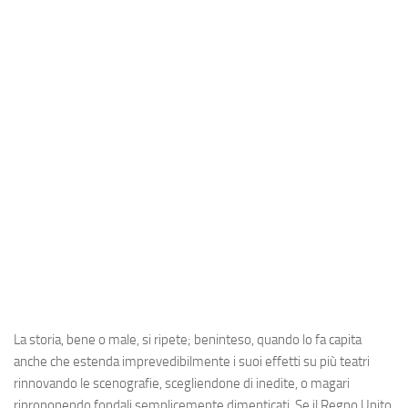
Industria
Notizie Estero
Compagnie Aeree
Forze Aeree
Industria
Media
Video
Aeroporti
Compagnie Aeree
Forze Aeree
La storia, bene o male, si ripete; beninteso, quando lo fa capita
Incidenti
anche che estenda imprevedibilmente i suoi effetti su più teatri
Industria
rinnovando le scenografie, scegliendone di inedite, o magari
riproponendo fondali semplicemente dimenticati. Se il Regno Unito