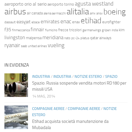
agusta westland
aeroporto orio al serio
aeroporto torino
airbus
alitalia
boeing
air canada
alenia aermacchi
amx
ansv
etihad
enac
emirates
easyjet
enav
eurofighter
dassault
ebace
finnair
f35
frecce tricolori
klm
finmeccanica
fiumicino
germanwings
gripen
india
livingston
meridiana
malpensa
qatar airways
nato
pc-24
pilatus
ryanair
vueling
saab
united airlines
IN EVIDENZA
INDUSTRIA
/
INDUSTRIA
/
NOTIZIE ESTERO
/
SPAZIO
Spazio: Russia sospende vendita motori RD180 per
missili USA
14 MAG, 2014
COMPAGNIE AEREE
/
COMPAGNIE AEREE
/
NOTIZIE
ESTERO
Etihad acquista società manutenzione da
Mubadala