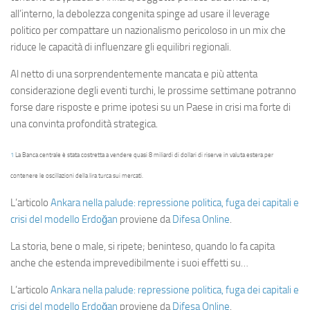
all’interno, la debolezza congenita spinge ad usare il leverage
politico per compattare un nazionalismo pericoloso in un mix che
riduce le capacità di influenzare gli equilibri regionali.
Al netto di una sorprendentemente mancata e più attenta
considerazione degli eventi turchi, le prossime settimane potranno
forse dare risposte e prime ipotesi su un Paese in crisi ma forte di
una convinta profondità strategica.
1
La Banca centrale è stata costretta a vendere quasi 8 miliardi di dollari di riserve in valuta estera per
contenere le oscillazioni della lira turca sui mercati.
L’articolo
Ankara nella palude: repressione politica, fuga dei capitali e
crisi del modello Erdoğan
proviene da
Difesa Online
.
La storia, bene o male, si ripete; beninteso, quando lo fa capita
anche che estenda imprevedibilmente i suoi effetti su…
L’articolo
Ankara nella palude: repressione politica, fuga dei capitali e
crisi del modello Erdoğan
proviene da
Difesa Online
.