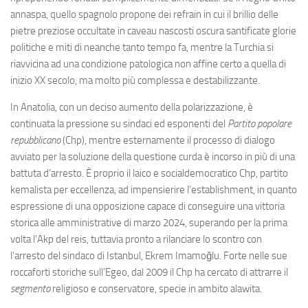
Eventi
annaspa, quello spagnolo propone dei refrain in cui il brillio delle
pietre preziose occultate in caveau nascosti oscura santificate glorie
politiche e miti di neanche tanto tempo fa, mentre la Turchia si
riavvicina ad una condizione patologica non affine certo a quella di
inizio XX secolo, ma molto più complessa e destabilizzante.
In Anatolia, con un deciso aumento della polarizzazione, è
continuata la pressione su sindaci ed esponenti del
Partito popolare
repubblicano
(Chp), mentre esternamente il processo di dialogo
avviato per la soluzione della questione curda è incorso in più di una
battuta d’arresto. È proprio il laico e socialdemocratico Chp, partito
kemalista per eccellenza, ad impensierire l’establishment, in quanto
espressione di una opposizione capace di conseguire una vittoria
storica alle amministrative di marzo 2024, superando per la prima
volta l’Akp del reis, tuttavia pronto a rilanciare lo scontro con
l’arresto del sindaco di Istanbul, Ekrem Imamoğlu. Forte nelle sue
roccaforti storiche sull’Egeo, dal 2009 il Chp ha cercato di attrarre il
segmento
religioso e conservatore, specie in ambito alawita.