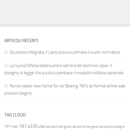
ARTICOLI RECENTI
Sicurezza integrata, il Lazio prova a colmare il vuoto normativo
La nuova Difesa italiana entra nell’era del dominio cyber: il
disegno di legge che punta a cambiare il modello militare nazionale
Norse seeks new home for six Boeing 787s as formal airline sale
process begins
TAG CLOUD
787
a330
737 max
a380
aeroporti del garda
aeroporto bergamo
aeroporto bologna