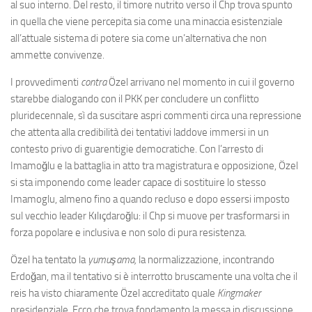
al suo interno. Del resto, il timore nutrito verso il Chp trova spunto
in quella che viene percepita sia come una minaccia esistenziale
all’attuale sistema di potere sia come un’alternativa che non
ammette convivenze.
I provvedimenti
contra
Özel arrivano nel momento in cui il governo
starebbe dialogando con il PKK per concludere un conflitto
pluridecennale, sì da suscitare aspri commenti circa una repressione
che attenta alla credibilità dei tentativi laddove immersi in un
contesto privo di guarentigie democratiche. Con l’arresto di
Imamoğlu e la battaglia in atto tra magistratura e opposizione, Özel
si sta imponendo come leader capace di sostituire lo stesso
Imamoglu, almeno fino a quando recluso e dopo essersi imposto
sul vecchio leader Kılıçdaroğlu: il Chp si muove per trasformarsi in
forza popolare e inclusiva e non solo di pura resistenza.
Özel ha tentato la
yumuşama,
la normalizzazione, incontrando
Erdoğan, ma il tentativo si è interrotto bruscamente una volta che il
reis ha visto chiaramente Özel accreditato quale
Kingmaker
presidenziale. Ecco che trova fondamento la
messa in discussione