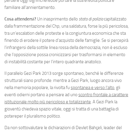
perdere oggi significherebbe portare la sua eredità politica e
familiare all’annientamento.
Cosa attendersi?
Un inasprimento dello
stato di polizia
capitalizzato
dalla frammentazione del Chp; una saldatura, forse la più pericolosa,
tra un’escalation delle proteste e la congiuntura economica che sta
finendo di erodere il potere d’acquisto delle famiglie
.
Se si percepirà
l’infrangersi della sottile linea rossa della democrazia, non è escluso
che l’opposizione possa cronicizzarsi per trasformarsi in elemento
di instabilità costante per l’intero quadrante anatolico.
Il parallelo Gezi Park 2013 sorge spontaneo, benché le differenze
strutturali siano profonde: mentre a Gezi Park, luogo ancora vivo
nella memoria popolare, la rivolta fu
spontanea e verso l’alto
, gli
eventi odierni portano a pensare ad uno
scontro frontale a carattere
istituzionale molto più pericoloso e totalizzante
.
A Gezi Park la
gioventù chiedeva spazio vitale, oggi si tratta di una battaglia di
potereper il pluralismo politico.
Da non sottovalutare le dichiarazioni di Devlet Bahçeli, leader del