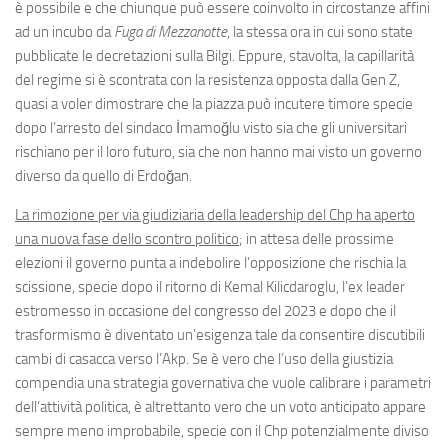
è possibile e che chiunque può essere coinvolto in circostanze affini
ad un incubo da
Fuga di Mezzanotte
, la stessa ora in cui sono state
pubblicate le decretazioni sulla Bilgi. Eppure, stavolta, la capillarità
del regime si è scontrata con la resistenza opposta dalla Gen Z,
quasi a voler dimostrare che la piazza può incutere timore specie
dopo l’arresto del sindaco İmamoğlu visto sia che gli universitari
rischiano per il loro futuro, sia che non hanno mai visto un governo
diverso da quello di Erdoğan.
La rimozione per via giudiziaria della leadership del Chp ha aperto
una nuova fase dello scontro politico
; in attesa delle prossime
elezioni il governo punta a indebolire l’opposizione che rischia la
scissione, specie dopo il ritorno di Kemal Kilicdaroglu, l’ex leader
estromesso in occasione del congresso del 2023 e dopo che il
trasformismo è diventato un’esigenza tale da consentire discutibili
cambi di casacca verso l’Akp. Se è vero che l’uso della giustizia
compendia una strategia governativa che vuole calibrare i parametri
dell’attività politica, è altrettanto vero che un voto anticipato appare
sempre meno improbabile, specie con il Chp potenzialmente diviso