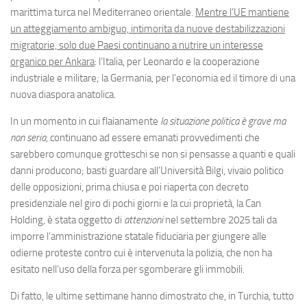
marittima turca nel Mediterraneo orientale.
Mentre l’UE mantiene
un atteggiamento ambiguo, intimorita da nuove destabilizzazioni
migratorie, solo due Paesi continuano a nutrire un interesse
organico per Ankara
: l’Italia, per Leonardo e la cooperazione
industriale e militare; la Germania, per l’economia ed il timore di una
nuova diaspora anatolica.
In un momento in cui flaianamente
la situazione politica è grave ma
non seria
, continuano ad essere emanati provvedimenti che
sarebbero comunque grotteschi se non si pensasse a quanti e quali
danni producono; basti guardare all’Università Bilgi, vivaio politico
delle opposizioni, prima chiusa e poi riaperta con decreto
presidenziale nel giro di pochi giorni e la cui proprietà, la Can
Holding, è stata oggetto di
attenzioni
nel settembre 2025 tali da
imporre l’amministrazione statale fiduciaria per giungere alle
odierne proteste contro cui è intervenuta la polizia, che non ha
esitato nell’uso della forza per sgomberare gli immobili.
Di fatto, le ultime settimane hanno dimostrato che, in Turchia, tutto