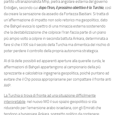
partito ultranazionalista Mhp, pietra angolare esterna del governo
Erdoğan
,
secondo cui
dopo l’Iran, il prossimo obiettivo è la Turchia
,
così
da creare la sensazione da assedio da Fortezza Bastiani
.
Si tratta di
un’affermazione di impatto non solo retorico ma geopolitico, dato
che Bahçeli evoca lo spettro di una minaccia esterna sostenendo
che la destabilizzazione che colpisce l’Iran faccia parte di un piano
più ampio volto a colpire in seconda battuta Ankara, determinata a
fare sì che il XXI sia il secolo della Turchia ma dimentica del rischio di
poter perdere il controllo della propria autonomia strategica.
Al di là delle possibili ed apparenti aperture alla querelle curda, le
affermazioni di Bahçeli appartengono al campionario della più
sprezzante e calcolatrice ingegneria geopolitica, poiché puntano ad
evitare che il Chp possa appropriarsene per compattare il fronte anti
AKP.
La Turchia si trova di fronte ad una situazione difficilmente
interpretabile
: nel nuovo MO il suo spazio geopolitico si sta
riducendo per l’emersione arabo israeliana, con gli Emirati che
tendono a bypassare Ankara, soggetto politico da contenere;