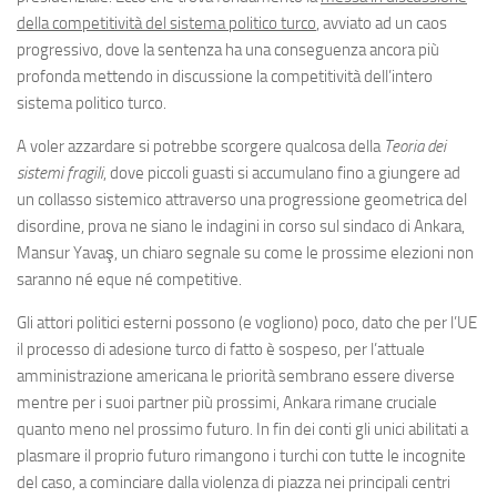
della competitività del sistema politico turco
, avviato ad un caos
progressivo, dove la sentenza ha una conseguenza ancora più
profonda mettendo in discussione la competitività dell’intero
sistema politico turco.
A voler azzardare si potrebbe scorgere qualcosa della
Teoria dei
sistemi fragili
, dove piccoli guasti si accumulano fino a giungere ad
un collasso sistemico attraverso una progressione geometrica del
disordine, prova ne siano le indagini in corso sul sindaco di Ankara,
Mansur Yavaş, un chiaro segnale su come le prossime elezioni non
saranno né eque né competitive.
Gli attori politici esterni possono (e vogliono) poco, dato che per l’UE
il processo di adesione turco di fatto è sospeso, per l’attuale
amministrazione americana le priorità sembrano essere diverse
mentre per i suoi partner più prossimi, Ankara rimane cruciale
quanto meno nel prossimo futuro. In fin dei conti gli unici abilitati a
plasmare il proprio futuro rimangono i turchi con tutte le incognite
del caso, a cominciare dalla violenza di piazza nei principali centri