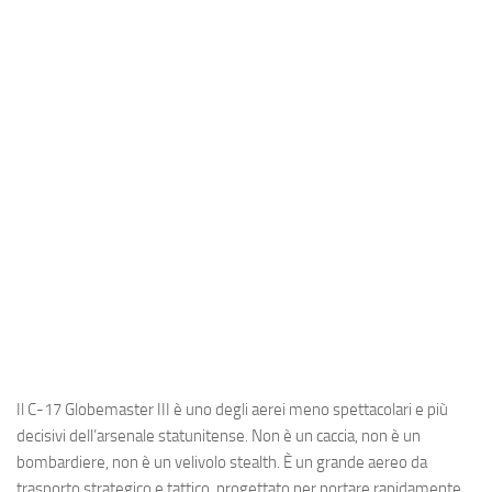
Industria
Notizie Estero
Compagnie Aeree
Forze Aeree
Industria
Media
Video
Aeroporti
Compagnie Aeree
Forze Aeree
Il C-17 Globemaster III è uno degli aerei meno spettacolari e più
Incidenti
decisivi dell’arsenale statunitense. Non è un caccia, non è un
Industria
bombardiere, non è un velivolo stealth. È un grande aereo da
trasporto strategico e tattico, progettato per portare rapidamente