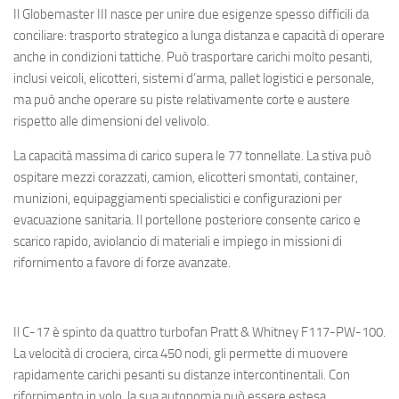
Il Globemaster III nasce per unire due esigenze spesso difficili da
conciliare: trasporto strategico a lunga distanza e capacità di operare
anche in condizioni tattiche. Può trasportare carichi molto pesanti,
inclusi veicoli, elicotteri, sistemi d’arma, pallet logistici e personale,
ma può anche operare su piste relativamente corte e austere
rispetto alle dimensioni del velivolo.
La capacità massima di carico supera le 77 tonnellate. La stiva può
ospitare mezzi corazzati, camion, elicotteri smontati, container,
munizioni, equipaggiamenti specialistici e configurazioni per
evacuazione sanitaria. Il portellone posteriore consente carico e
scarico rapido, aviolancio di materiali e impiego in missioni di
rifornimento a favore di forze avanzate.
Il C-17 è spinto da quattro turbofan Pratt & Whitney F117-PW-100.
La velocità di crociera, circa 450 nodi, gli permette di muovere
rapidamente carichi pesanti su distanze intercontinentali. Con
rifornimento in volo, la sua autonomia può essere estesa