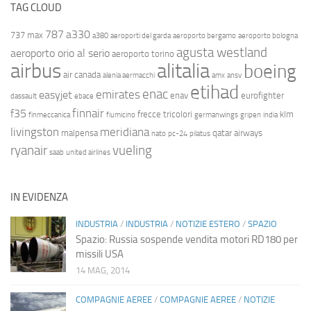
TAG CLOUD
787
a330
737 max
a380
aeroporti del garda
aeroporto bergamo
aeroporto bologna
agusta westland
aeroporto orio al serio
aeroporto torino
airbus
alitalia
boeing
air canada
alenia aermacchi
amx
ansv
etihad
enac
emirates
easyjet
enav
eurofighter
dassault
ebace
finnair
f35
frecce tricolori
klm
finmeccanica
fiumicino
germanwings
gripen
india
livingston
meridiana
malpensa
qatar airways
nato
pc-24
pilatus
ryanair
vueling
saab
united airlines
IN EVIDENZA
INDUSTRIA
/
INDUSTRIA
/
NOTIZIE ESTERO
/
SPAZIO
Spazio: Russia sospende vendita motori RD180 per
missili USA
14 MAG, 2014
COMPAGNIE AEREE
/
COMPAGNIE AEREE
/
NOTIZIE