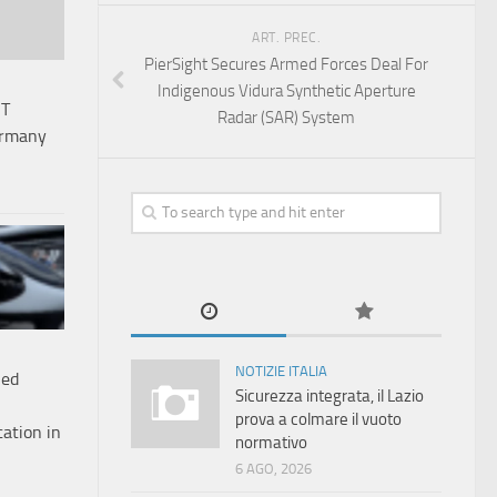
ART. PREC.
PierSight Secures Armed Forces Deal For
Indigenous Vidura Synthetic Aperture
NT
Radar (SAR) System
Germany
NOTIZIE ITALIA
ned
Sicurezza integrata, il Lazio
prova a colmare il vuoto
cation in
normativo
6 AGO, 2026