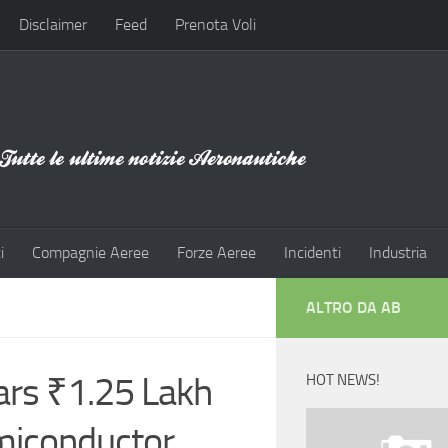
Disclaimer
Feed
Prenota Voli
i
Compagnie Aeree
Forze Aeree
Incidenti
Industria
ALTRO DA AB
ars ₹1.25 Lakh
HOT NEWS!
emiconductor