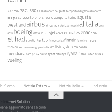
TAG CLOUD
787
a330
737 max
a380
aeroporti del garda
aeroporto bergamo
aeroporto
agusta
aeroporto orio al serio
aeroporto torino
bologna
airbus
alitalia
westland
air canada
alenia aermacchi
amx
boeing
enac
emirates
easyjet
enav
ansv
dassault
ebace
etihad
finnair
f35
eurofighter
frecce
finmeccanica
fiumicino
livingston
tricolori
klm
malpensa
germanwings
gripen
india
ryanair
meridiana
qatar airways
nato
pc-24
pilatus
saab
united airlines
vueling
hi Siamo
Notizie Estero
Notizie Italia
Industria
- Internet Solutions
-
 viene aggiornato senza alcuna