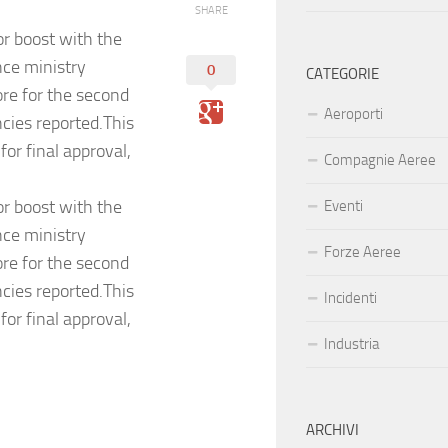
SHARE
r boost with the
nce ministry
0
CATEGORIE
ore for the second
Aeroporti
cies reported.This
or final approval,
Compagnie Aeree
r boost with the
Eventi
nce ministry
Forze Aeree
ore for the second
cies reported.This
Incidenti
or final approval,
Industria
ARCHIVI