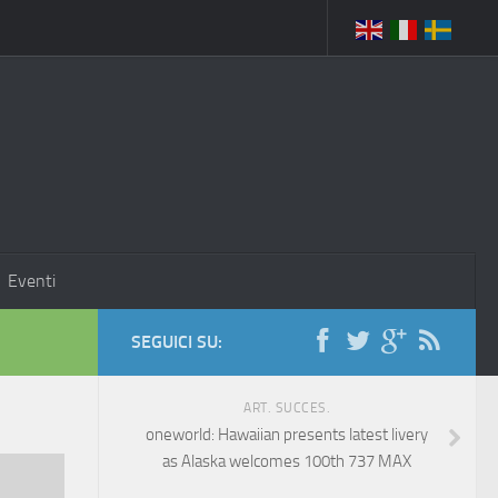
Eventi
SEGUICI SU:
ART. SUCCES.
oneworld: Hawaiian presents latest livery
as Alaska welcomes 100th 737 MAX