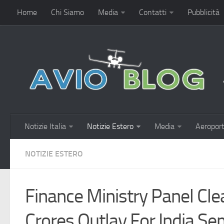
Home
Chi Siamo
Media
Contatti
Pubblicità
Notizie Italia
Notizie Estero
Media
Aeroport
NOTIZIE ESTERO
Finance Ministry Panel Cle
Crores Outlay For India S