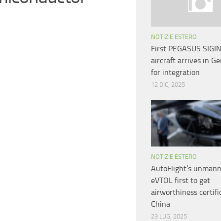
NOTIZIE ESTERO
First PEGASUS SIGI
aircraft arrives in 
for integration
12 DIC, 2025
NOTIZIE ESTERO
AutoFlight’s unman
eVTOL first to get
airworthiness certifi
China
23 LUG, 2025