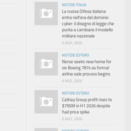
NOTIZIE ITALIA
La nuova Difesa italiana
entra nell’era del dominio
cyber: il disegno di legge che
punta a cambiare il modello
militare nazionale
6 AGO, 2026
NOTIZIE ESTERO
Norse seeks new home for
six Boeing 787s as formal
airline sale process begins
6 AGO, 2026
NOTIZIE ESTERO
Cathay Group profit rises to
$795M in H1 2026 despite
fuel price spike
6 AGO, 2026