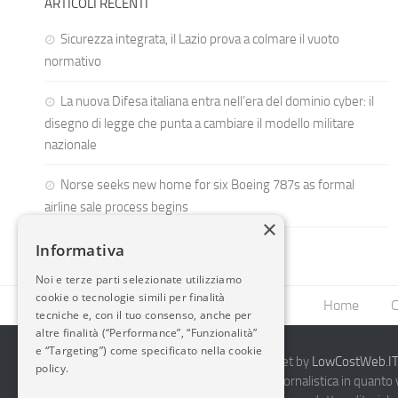
ARTICOLI RECENTI
Sicurezza integrata, il Lazio prova a colmare il vuoto
normativo
La nuova Difesa italiana entra nell’era del dominio cyber: il
disegno di legge che punta a cambiare il modello militare
nazionale
Norse seeks new home for six Boeing 787s as formal
airline sale process begins
×
Informativa
Noi e terze parti selezionate utilizziamo
cookie o tecnologie simili per finalità
Home
C
tecniche e, con il tuo consenso, anche per
altre finalità (“Performance”, “Funzionalità”
e “Targeting”) come specificato nella cookie
2014-2026 AvioBlog - Creazione Siti Internet by
LowCostWeb.IT 
policy.
Questo blog non rappresenta una testata giornalistica in quanto