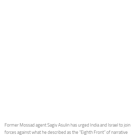
Industria
Notizie Estero
Compagnie Aeree
Forze Aeree
Industria
Media
Video
Aeroporti
Compagnie Aeree
Forze Aeree
Incidenti
Industria
Former Mossad agent Sagiv Asulin has urged India and Israel to join
forces against what he described as the “Eighth Front” of narrative