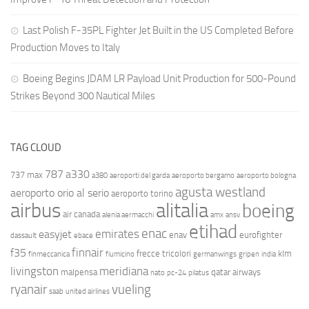
Last Polish F-35PL Fighter Jet Built in the US Completed Before
Production Moves to Italy
Boeing Begins JDAM LR Payload Unit Production for 500-Pound
Strikes Beyond 300 Nautical Miles
TAG CLOUD
787
a330
737 max
a380
aeroporti del garda
aeroporto bergamo
aeroporto bologna
agusta westland
aeroporto orio al serio
aeroporto torino
airbus
alitalia
boeing
air canada
alenia aermacchi
amx
ansv
etihad
enac
emirates
easyjet
enav
eurofighter
dassault
ebace
finnair
f35
frecce tricolori
klm
finmeccanica
fiumicino
germanwings
gripen
india
livingston
meridiana
malpensa
qatar airways
nato
pc-24
pilatus
ryanair
vueling
saab
united airlines