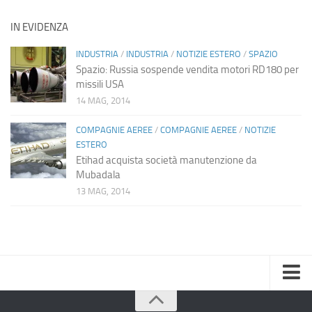
IN EVIDENZA
INDUSTRIA
/
INDUSTRIA
/
NOTIZIE ESTERO
/
SPAZIO
Spazio: Russia sospende vendita motori RD180 per
missili USA
14 MAG, 2014
COMPAGNIE AEREE
/
COMPAGNIE AEREE
/
NOTIZIE
ESTERO
Etihad acquista società manutenzione da
Mubadala
13 MAG, 2014
Home