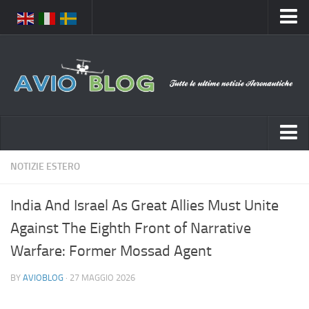
Home
Chi Siamo
Media
Foto
Video
Notizie Italia
NOTIZIE ESTERO
Contatti
Aeronautica Civile
Privacy
India And Israel As Great Allies Must Unite
Aeronautica Militare
Pubblicità
Against The Eighth Front of Narrative
Aeroporti
Disclaimer
Warfare: Former Mossad Agent
Compagnie Aeree
Feed
BY
AVIOBLOG
· 27 MAGGIO 2026
Forze Aeree
Prenota Voli
Incidenti e inconvenienti aerei