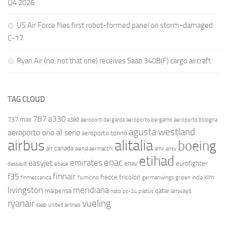
Q4 2026
US Air Force flies first robot-formed panel on storm-damaged
C-17
Ryan Air (no, not that one) receives Saab 340B(F) cargo aircraft
TAG CLOUD
787
a330
737 max
a380
aeroporti del garda
aeroporto bergamo
aeroporto bologna
agusta westland
aeroporto orio al serio
aeroporto torino
airbus
alitalia
boeing
air canada
alenia aermacchi
amx
ansv
etihad
enac
emirates
easyjet
enav
eurofighter
dassault
ebace
finnair
f35
frecce tricolori
klm
finmeccanica
fiumicino
germanwings
gripen
india
livingston
meridiana
malpensa
qatar airways
nato
pc-24
pilatus
ryanair
vueling
saab
united airlines