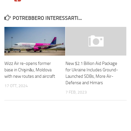
POTREBBERO INTERESSARTI...
Wizz Air re-opens former
New $2.1 Billion Aid Package
base in Chişinău, Moldova
for Ukraine Includes Ground-
with new routes and aircraft
Launched SDBs, More Air-
Defense and Himars
17 OTT, 2024
7 FEB, 2023