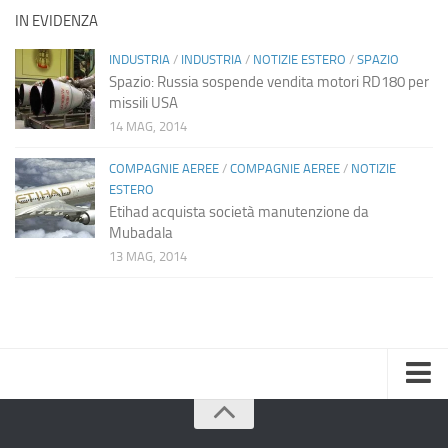
IN EVIDENZA
INDUSTRIA
/
INDUSTRIA
/
NOTIZIE ESTERO
/
SPAZIO
Spazio: Russia sospende vendita motori RD180 per
missili USA
14 MAG, 2014
COMPAGNIE AEREE
/
COMPAGNIE AEREE
/
NOTIZIE
ESTERO
Etihad acquista società manutenzione da
Mubadala
13 MAG, 2014
Home