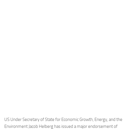
Industria
Notizie Estero
Compagnie Aeree
Forze Aeree
Industria
Media
Video
Aeroporti
Compagnie Aeree
Forze Aeree
Incidenti
Industria
US Under Secretary of State for Economic Growth, Energy, and the
Environment Jacob Helberg has issued a major endorsement of