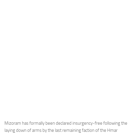
Industria
Notizie Estero
Compagnie Aeree
Forze Aeree
Industria
Media
Video
Aeroporti
Compagnie Aeree
Forze Aeree
Incidenti
Industria
Mizoram has formally been declared insurgency-free following the
laying down of arms by the last remaining faction of the Hmar