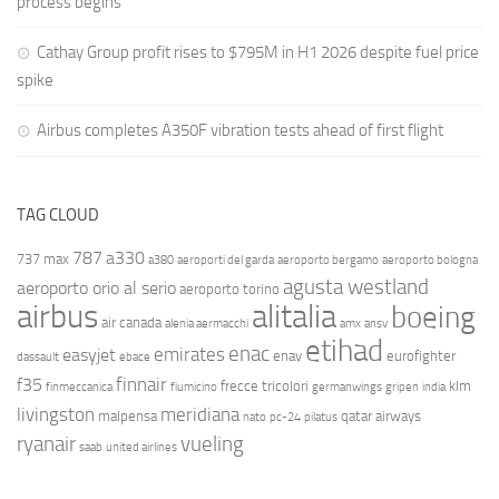
process begins
Cathay Group profit rises to $795M in H1 2026 despite fuel price
spike
Airbus completes A350F vibration tests ahead of first flight
TAG CLOUD
787
a330
737 max
a380
aeroporti del garda
aeroporto bergamo
aeroporto bologna
agusta westland
aeroporto orio al serio
aeroporto torino
airbus
alitalia
boeing
air canada
alenia aermacchi
amx
ansv
etihad
enac
emirates
easyjet
enav
eurofighter
dassault
ebace
finnair
f35
frecce tricolori
klm
finmeccanica
fiumicino
germanwings
gripen
india
livingston
meridiana
malpensa
qatar airways
nato
pc-24
pilatus
ryanair
vueling
saab
united airlines