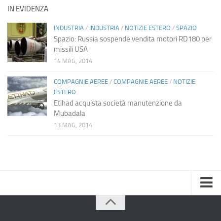
IN EVIDENZA
INDUSTRIA
/
INDUSTRIA
/
NOTIZIE ESTERO
/
SPAZIO
Spazio: Russia sospende vendita motori RD180 per
missili USA
14 MAG, 2014
COMPAGNIE AEREE
/
COMPAGNIE AEREE
/
NOTIZIE
ESTERO
Etihad acquista società manutenzione da
Mubadala
13 MAG, 2014
Home