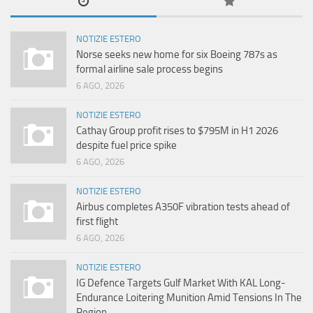
NOTIZIE ESTERO
Norse seeks new home for six Boeing 787s as
formal airline sale process begins
6 AGO, 2026
NOTIZIE ESTERO
Cathay Group profit rises to $795M in H1 2026
despite fuel price spike
6 AGO, 2026
NOTIZIE ESTERO
Airbus completes A350F vibration tests ahead of
first flight
6 AGO, 2026
NOTIZIE ESTERO
IG Defence Targets Gulf Market With KAL Long-
Endurance Loitering Munition Amid Tensions In The
Region