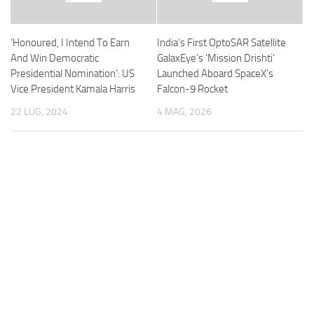
‘Honoured, I Intend To Earn
India’s First OptoSAR Satellite
And Win Democratic
GalaxEye’s ‘Mission Drishti’
Presidential Nomination’: US
Launched Aboard SpaceX’s
Vice President Kamala Harris
Falcon-9 Rocket
22 LUG, 2024
4 MAG, 2026