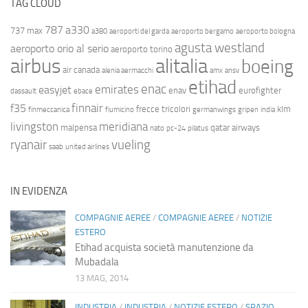
TAG CLOUD
787
a330
737 max
a380
aeroporti del garda
aeroporto bergamo
aeroporto bologna
agusta westland
aeroporto orio al serio
aeroporto torino
airbus
alitalia
boeing
air canada
alenia aermacchi
amx
ansv
etihad
enac
emirates
easyjet
enav
eurofighter
dassault
ebace
finnair
f35
frecce tricolori
klm
finmeccanica
fiumicino
germanwings
gripen
india
livingston
meridiana
malpensa
qatar airways
nato
pc-24
pilatus
ryanair
vueling
saab
united airlines
IN EVIDENZA
COMPAGNIE AEREE
/
COMPAGNIE AEREE
/
NOTIZIE
ESTERO
Etihad acquista società manutenzione da
Mubadala
13 MAG, 2014
INDUSTRIA
/
INDUSTRIA
/
NOTIZIE ESTERO
/
SPAZIO