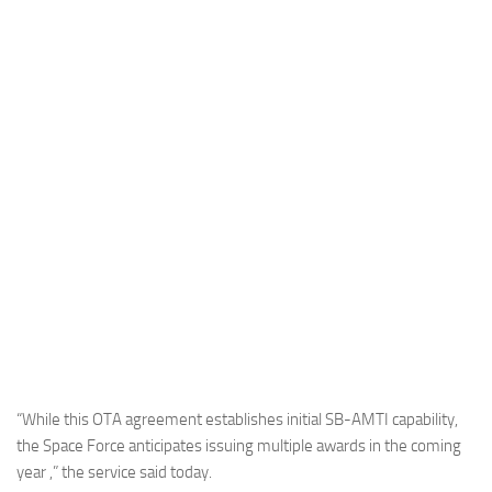
Industria
Notizie Estero
Compagnie Aeree
Forze Aeree
Industria
Media
Video
Aeroporti
Compagnie Aeree
Forze Aeree
Incidenti
“While this OTA agreement establishes initial SB-AMTI capability,
the Space Force anticipates issuing multiple awards in the coming
Industria
year ,” the service said today.