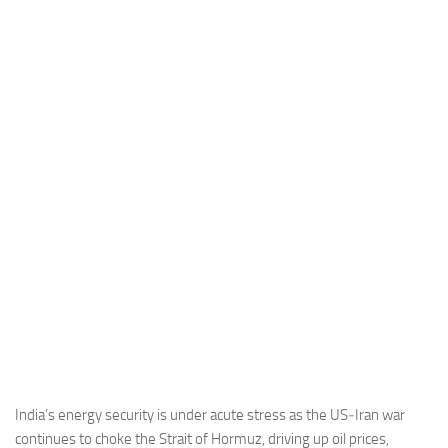
Industria
Notizie Estero
Compagnie Aeree
Forze Aeree
Industria
Media
Video
Aeroporti
Compagnie Aeree
Forze Aeree
Incidenti
Industria
India’s energy security is under acute stress as the US‑Iran war
continues to choke the Strait of Hormuz, driving up oil prices,