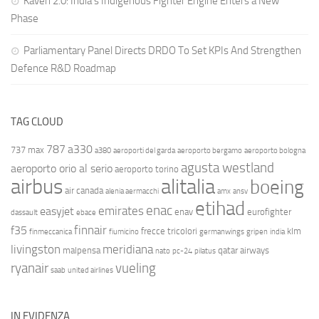
Kaveri 2.0: India’s Indigenous Fighter Engine Enters a New
Phase
Parliamentary Panel Directs DRDO To Set KPIs And Strengthen
Defence R&D Roadmap
TAG CLOUD
787
a330
737 max
a380
aeroporti del garda
aeroporto bergamo
aeroporto bologna
agusta westland
aeroporto orio al serio
aeroporto torino
airbus
alitalia
boeing
air canada
alenia aermacchi
amx
ansv
etihad
enac
emirates
easyjet
enav
eurofighter
dassault
ebace
finnair
f35
frecce tricolori
klm
finmeccanica
fiumicino
germanwings
gripen
india
livingston
meridiana
malpensa
qatar airways
nato
pc-24
pilatus
ryanair
vueling
saab
united airlines
IN EVIDENZA