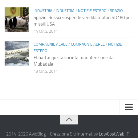
INDUSTRIA
/
INDUSTRIA
/
NOTIZIE ESTERO
/
SPAZIO
Spazio: Russia sospende vendita motori RD180 per
missili USA
14 MAG, 2014
COMPAGNIE AEREE
/
COMPAGNIE AEREE
/
NOTIZIE
ESTERO
Etihad acquista società manutenzione da
Mubadala
13 MAG, 2014
Home
Chi Siamo
2014-2026 AvioBlog - Creazione Siti Internet by
LowCostWeb.IT -