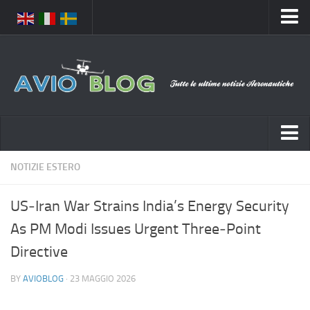
Home
Chi Siamo
Media
Foto
Video
Notizie Italia
NOTIZIE ESTERO
Contatti
Aeronautica Civile
Privacy
US‑Iran War Strains India’s Energy Security
Aeronautica Militare
Pubblicità
As PM Modi Issues Urgent Three‑Point
Aeroporti
Disclaimer
Directive
Compagnie Aeree
Feed
BY
AVIOBLOG
· 23 MAGGIO 2026
Forze Aeree
Prenota Voli
Incidenti e inconvenienti aerei