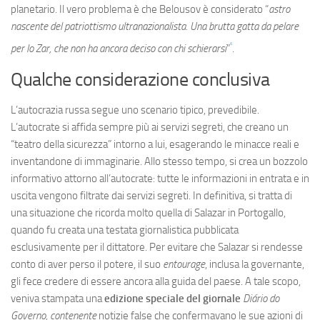
planetario. Il vero problema è che Belousov è considerato “
astro
nascente del patriottismo ultranazionalista. Una brutta gatta da pelare
6
per lo Zar, che non ha ancora deciso con chi schierarsi
”
.
Qualche considerazione conclusiva
L’autocrazia russa segue uno scenario tipico, prevedibile.
L’autocrate si affida sempre più ai servizi segreti, che creano un
“teatro della sicurezza” intorno a lui, esagerando le minacce reali e
inventandone di immaginarie. Allo stesso tempo, si crea un bozzolo
informativo attorno all’autocrate: tutte le informazioni in entrata e in
uscita vengono filtrate dai servizi segreti. In definitiva, si tratta di
una situazione che ricorda molto quella di Salazar in Portogallo,
quando fu creata una testata giornalistica pubblicata
esclusivamente per il dittatore. Per evitare che Salazar si rendesse
conto di aver perso il potere, il suo
entourage
, inclusa la governante,
gli fece credere di essere ancora alla guida del paese. A tale scopo,
veniva stampata una
edizione speciale del giornale
Diário do
Governo, contenente
notizie false che confermavano le sue azioni di