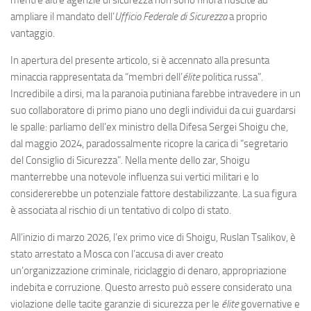
ampliare il mandato dell’
Ufficio Federale di Sicurezza
a proprio
vantaggio.
In apertura del presente articolo, si è accennato alla presunta
minaccia rappresentata da “membri dell’
élite
politica russa”.
Incredibile a dirsi, ma la paranoia putiniana farebbe intravedere in un
suo collaboratore di primo piano uno degli individui da cui guardarsi
le spalle: parliamo dell’ex ministro della Difesa Sergei Shoigu che,
dal maggio 2024, paradossalmente ricopre la carica di “segretario
del Consiglio di Sicurezza”. Nella mente dello zar, Shoigu
manterrebbe una notevole influenza sui vertici militari e lo
considererebbe un potenziale fattore destabilizzante. La sua figura
è associata al rischio di un tentativo di colpo di stato.
All’inizio di marzo 2026, l’ex primo vice di Shoigu, Ruslan Tsalikov, è
stato arrestato a Mosca con l’accusa di aver creato
un’organizzazione criminale, riciclaggio di denaro, appropriazione
indebita e corruzione. Questo arresto può essere considerato una
violazione delle tacite garanzie di sicurezza per le
élite
governative
e