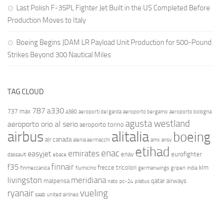
Last Polish F-35PL Fighter Jet Built in the US Completed Before
Production Moves to Italy
Boeing Begins JDAM LR Payload Unit Production for 500-Pound
Strikes Beyond 300 Nautical Miles
TAG CLOUD
787
a330
737 max
a380
aeroporti del garda
aeroporto bergamo
aeroporto bologna
agusta westland
aeroporto orio al serio
aeroporto torino
airbus
alitalia
boeing
air canada
alenia aermacchi
amx
ansv
etihad
enac
emirates
easyjet
enav
eurofighter
dassault
ebace
finnair
f35
frecce tricolori
klm
finmeccanica
fiumicino
germanwings
gripen
india
livingston
meridiana
malpensa
qatar airways
nato
pc-24
pilatus
ryanair
vueling
saab
united airlines