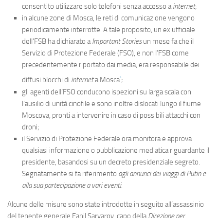
consentito utilizzare solo telefoni senza accesso a
internet
;
in alcune zone di Mosca, le reti di comunicazione vengono
periodicamente interrotte. A tale proposito, un ex ufficiale
dell’FSB ha dichiarato a
Important Stories
un mese fa che il
Servizio di Protezione Federale (FSO), e non l’FSB come
precedentemente riportato dai media, era responsabile dei
4
diffusi blocchi di
internet
a Mosca
;
gli agenti dell’FSO conducono ispezioni su larga scala con
l’ausilio di unità cinofile e sono inoltre dislocati lungo il fiume
Moscova, pronti a intervenire in caso di possibili attacchi con
droni;
il Servizio di Protezione Federale ora monitora e approva
qualsiasi informazione o pubblicazione mediatica riguardante il
presidente, basandosi su un decreto presidenziale segreto.
Segnatamente si fa riferimento
agli annunci dei viaggi di Putin e
alla sua partecipazione a vari eventi.
Alcune delle misure sono state introdotte in seguito all’assassinio
del tenente generale Fanil Sarvarov, capo della
Direzione per