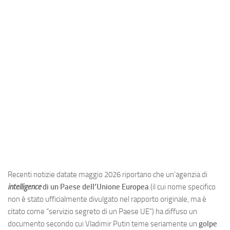
Industria
Notizie Estero
Compagnie Aeree
Forze Aeree
Industria
Media
Video
Aeroporti
Compagnie Aeree
Forze Aeree
Recenti notizie datate maggio 2026 riportano che un’agenzia di
intelligence
di un Paese dell’Unione Europea
(il cui nome specifico
Incidenti
non è stato ufficialmente divulgato nel rapporto originale, ma è
Industria
citato come “servizio segreto di un Paese UE”) ha diffuso un
documento secondo cui Vladimir Putin teme seriamente un
golpe