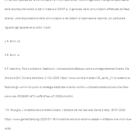
della raccolta e dell’analisi di dati in materia di SIGINT e, in generale, delle comunicazioni effettuate dai Paesi
stranieri, oltre alla protezione delle comunicazioni e dei sistemi di trasmissione nazionali, con particolare
riguardo agli apparati ed ai codici “cripto”.
4
R. Amin, cit.
5
R. Amin, ivi.
6
P. Valentino,
Putin e la faida tra i fedelissimi: l’ultranazionalista Belousov contro lo stratega elettorale Kirienko. Che
farà ora lo Zar?
, Corriere della Sera, 21/04/2026. https://www.corriere.it/esteri/26_aprile_21/si-scatena-la-
faida-tra-gli-uomini-di-putin-lo-stratega-elettorale-kirienko-contro-l-ultranazionalista-bolusov-che-fara-
ora-lo-zar-3f256397-af72-4bf8-97ee-ccf12fd0bxlk.shtml.
7
M. Porpiglia,
L’incredibile storia di António Salazar, il dittatore che morì due volte
, Gente d’Italia, 18/07/2020.
https://www.genteditalia.org/2020/07/18/lincredibile-storia-di-antonio-salazar-il-dittatore-che-mori-due-
volte/.