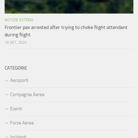
NOTIZIE ESTERO
Frontier pax arrested after trying to choke flight attendant
during flight
16 SET, 2024
CATEGORIE
Aeroporti
Compagnie Aeree
Eventi
Forze Aeree
Incidenti