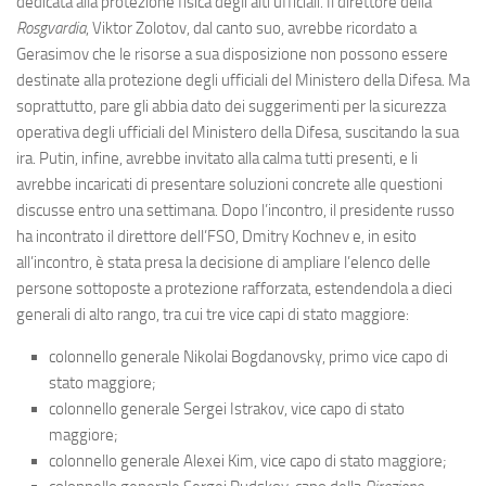
dedicata alla protezione fisica degli alti ufficiali. Il direttore della
Rosgvardia
, Viktor Zolotov, dal canto suo, avrebbe ricordato a
Gerasimov che le risorse a sua disposizione non possono essere
destinate alla protezione degli ufficiali del Ministero della Difesa. Ma
soprattutto, pare gli abbia dato dei suggerimenti per la sicurezza
operativa degli ufficiali del Ministero della Difesa, suscitando la sua
ira. Putin, infine, avrebbe invitato alla calma tutti presenti, e li
avrebbe incaricati di presentare soluzioni concrete alle questioni
discusse entro una settimana. Dopo l’incontro, il presidente russo
ha incontrato il direttore dell’FSO, Dmitry Kochnev e, in esito
all’incontro, è stata presa la decisione di ampliare l’elenco delle
persone sottoposte a protezione rafforzata, estendendola a dieci
generali di alto rango, tra cui tre vice capi di stato maggiore:
colonnello generale Nikolai Bogdanovsky, primo vice capo di
stato maggiore;
colonnello generale Sergei Istrakov, vice capo di stato
maggiore;
colonnello generale Alexei Kim, vice capo di stato maggiore;