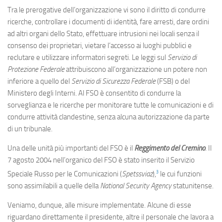
Tra le prerogative dell’organizzazione vi sono il diritto di condurre
ricerche, controllare i documenti di identità, fare arresti, dare ordini
ad altri organi dello Stato, effettuare intrusioni nei locali senza il
consenso dei proprietari, vietare l’accesso ai luoghi pubblici e
reclutare e utilizzare informatori segreti. Le leggi sul
Servizio di
Protezione Federale
attribuiscono all’organizzazione un potere non
inferiore a quello del
Servizio di Sicurezza Federale
(FSB) o del
Ministero degli Interni. Al FSO è consentito di condurre la
sorveglianza e le ricerche per monitorare tutte le comunicazioni e di
condurre attività clandestine, senza alcuna autorizzazione da parte
di un tribunale.
Una delle unità più importanti del FSO è il
Reggimento del Cremino
. Il
7 agosto 2004 nell’organico del FSO è stato inserito il Servizio
3
Speciale Russo per le Comunicazioni (
Spetssviaz
),
le cui funzioni
sono assimilabili a quelle della
National Security Agency
statunitense.
Veniamo, dunque, alle misure implementate. Alcune di esse
riguardano direttamente il presidente, altre il personale che lavora a