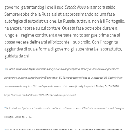
7
governo, garantendogli che il suo
Estado Novo
era ancora saldo
.
Sembrerebbe che la Russia si stia approssimando ad una fase
autofagica di autodistruzione. La Russia, tuttavia, non è il Portogallo;
ha ancora risorse su cui contare. Questa fase potrebbe durare a
lungo e il regime continuerà a versare molto sangue prima che si
possa vedere delinearsi all’orizzonte il suo crollo. Con l’incognita
aggiuntiva di quale forma di governo gli subentrerà e, soprattutto,
guidata da chi.
1
R. Amin,
Владимир Путин боится покушения и переворота, между силовиками нарастает
конфликт, пишет разведка одной из стран ЕС (Secondo quanto riferito da un paese dell’UE, Vladimir Putin
teme un colpo di stato, il conflitto tra le forze di sicurezza si sta intensificando)
, Important Stories, 04/05/2026.
https://istories.media/stories/2026/05/04/vladimir-putin-fear/.
2
N. Cristadoro,
Spetsnaz e Corpi Paramilitari dei Servizi di Sicurezza Russi. Il Controterrorismo sui Campi di Battaglia
,
Il Maglio, 2018, pp. 9-10.
3
Il Servizio Speciale per le Comunicazioni e l’Informazione del FSO è un’agenzia di
intelligence
responsabile