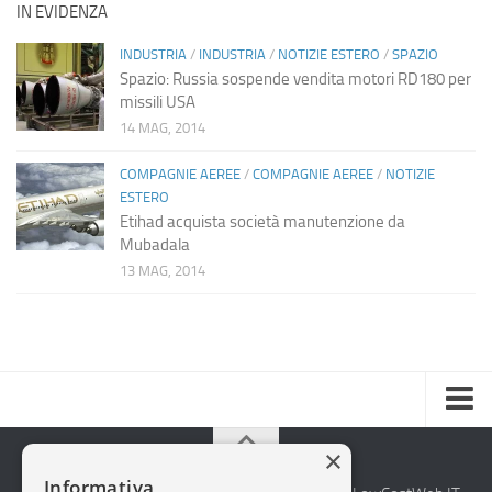
IN EVIDENZA
INDUSTRIA
/
INDUSTRIA
/
NOTIZIE ESTERO
/
SPAZIO
Spazio: Russia sospende vendita motori RD180 per
missili USA
14 MAG, 2014
COMPAGNIE AEREE
/
COMPAGNIE AEREE
/
NOTIZIE
ESTERO
Etihad acquista società manutenzione da
Mubadala
13 MAG, 2014
Home
×
Informativa
Chi Siamo