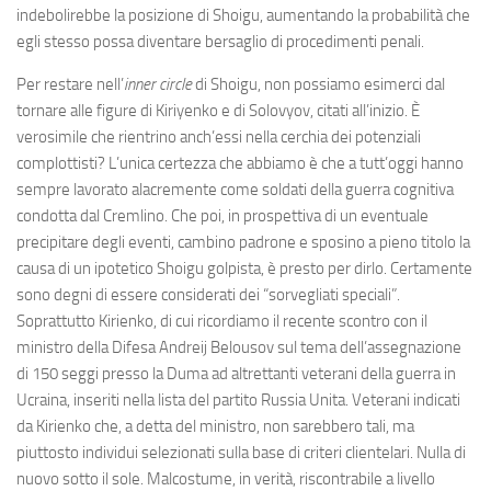
indebolirebbe la posizione di Shoigu, aumentando la probabilità che
egli stesso possa diventare bersaglio di procedimenti penali.
Per restare nell’
inner circle
di Shoigu, non possiamo esimerci dal
tornare alle figure di Kiriyenko e di Solovyov, citati all’inizio. È
verosimile che rientrino anch’essi nella cerchia dei potenziali
complottisti? L’unica certezza che abbiamo è che a tutt’oggi hanno
sempre lavorato alacremente come soldati della guerra cognitiva
condotta dal Cremlino. Che poi, in prospettiva di un eventuale
precipitare degli eventi, cambino padrone e sposino a pieno titolo la
causa di un ipotetico Shoigu golpista, è presto per dirlo. Certamente
sono degni di essere considerati dei “sorvegliati speciali”.
Soprattutto Kirienko, di cui ricordiamo il recente scontro con il
ministro della Difesa Andreij Belousov sul tema dell’assegnazione
di 150 seggi presso la Duma ad altrettanti veterani della guerra in
Ucraina, inseriti nella lista del partito Russia Unita. Veterani indicati
da Kirienko che, a detta del ministro, non sarebbero tali, ma
piuttosto individui selezionati sulla base di criteri clientelari. Nulla di
nuovo sotto il sole. Malcostume, in verità, riscontrabile a livello