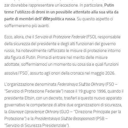
zar dovrebbe rappresentare un’eccezione. In particolare,
Putin
teme l’utilizzo di droni in un possibile attentato alla sua vita da
parte di membri dell’
élite
politica russa
. Su questo aspetto ci
soffermeremo più avanti.
Ecco, allora, che il
Servizio di Protezione Federale
(FSO), responsabile
della sicurezza del presidente e degli alti funzionari del governo
russo, ha notevolmente rafforzato le misure di protezione intorno
alla figura di Putin. Prima di entrare nel merito delle misure
adottate, soffermiamoci un momento su cosa sia e quali funzioni
2
assolva l’FSO
, assurto agli onori della cronaca nel maggio 2026.
L’organizzazione denominata
Federalnaya Služba Okhrany
(FSO –
“Servizio di Protezione Federale”) nasce il 19 giugno 1996, quando il
presidente Eltsin, con un decreto, trasferì a questo nuovo apparato
governativo le competenze di altre due organizzazioni di sicurezza,
la
Glavnoye Upravleniye Okhrany
(GUO – “Direzione Principale per la
Protezione”) e la
Prezidentskaya Služba Bezopasnosti
(PSB –
“Servizio di Sicurezza Presidenziale”).