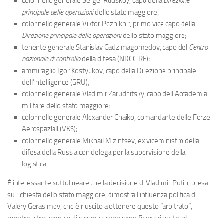
colonnello generale Sergei Rudskoy, capo della
Direzione
principale delle operazioni
dello stato maggiore;
colonnello generale Viktor Poznikhir, primo vice capo della
Direzione principale delle operazioni
dello stato maggiore;
tenente generale Stanislav Gadzimagomedov, capo del
Centro
nazionale di controllo
della difesa (NDCC RF);
ammiraglio Igor Kostyukov, capo della Direzione principale
dell’intelligence (GRU);
colonnello generale Vladimir Zarudnitsky, capo dell’Accademia
militare dello stato maggiore;
colonnello generale Alexander Chaiko, comandante delle Forze
Aerospaziali (VKS);
colonnello generale Mikhail Mizintsev, ex viceministro della
difesa della Russia con delega per la supervisione della
logistica.
È interessante sottolineare che la decisione di Vladimir Putin, presa
su richiesta dello stato maggiore, dimostra l’influenza politica di
Valery Gerasimov, che è riuscito a ottenere questo “arbitrato”,
mentre altre agenzie di sicurezza non sono finora riuscite ad