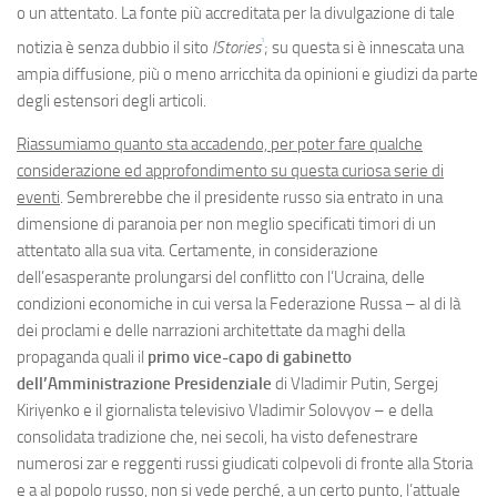
Eventi
o un attentato. La fonte più accreditata per la divulgazione di tale
1
notizia è senza dubbio il sito
IStories
; su questa si è innescata una
ampia diffusione
,
più o meno arricchita da opinioni e giudizi da parte
degli estensori degli articoli.
Riassumiamo quanto sta accadendo, per poter fare qualche
considerazione ed approfondimento su questa curiosa serie di
eventi
. Sembrerebbe che il presidente russo sia entrato in una
dimensione di paranoia per non meglio specificati timori di un
attentato alla sua vita. Certamente, in considerazione
dell’esasperante prolungarsi del conflitto con l’Ucraina, delle
condizioni economiche in cui versa la Federazione Russa – al di là
dei proclami e delle narrazioni architettate da maghi della
propaganda quali il
primo vice-capo di gabinetto
dell’Amministrazione Presidenziale
di Vladimir Putin, Sergej
Kiriyenko e il giornalista televisivo Vladimir Solovyov – e della
consolidata tradizione che, nei secoli, ha visto defenestrare
numerosi zar e reggenti russi giudicati colpevoli di fronte alla Storia
e a al popolo russo, non si vede perché, a un certo punto, l’attuale