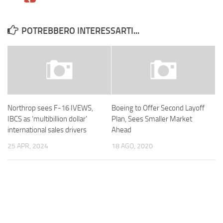
POTREBBERO INTERESSARTI...
Northrop sees F-16 IVEWS,
Boeing to Offer Second Layoff
IBCS as ‘multibillion dollar’
Plan, Sees Smaller Market
international sales drivers
Ahead
25 APR, 2024
18 AGO, 2020