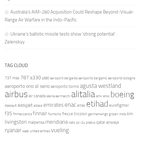
Australia’s AIM-260 Acquisition Could Reshape Beyond-Visual-
Range Air Warfare in the Indo-Pacific
Ukraine’s ballistic missile tests show ‘strong potential’:
Zelenskyy
TAG CLOUD
787
a330
737 max
a380
aeroporti del garda
aeroporto bergamo
aeroporto bologna
agusta westland
aeroporto orio al serio
aeroporto torino
airbus
alitalia
boeing
air canada
alenia aermacchi
amx
ansv
etihad
enac
emirates
easyjet
enav
eurofighter
dassault
ebace
finnair
f35
frecce tricolori
klm
finmeccanica
fiumicino
germanwings
gripen
india
livingston
meridiana
malpensa
qatar airways
nato
pc-24
pilatus
ryanair
vueling
saab
united airlines