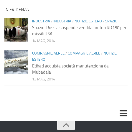
IN EVIDENZA
INDUSTRIA
/
INDUSTRIA
/
NOTIZIE ESTERO
/
SPAZIO
Spazio: Russia sospende vendita motori RD180 per
missili USA
14 MAG, 2014
COMPAGNIE AEREE
/
COMPAGNIE AEREE
/
NOTIZIE
ESTERO
Etihad acquista società manutenzione da
Mubadala
13 MAG, 2014
Home