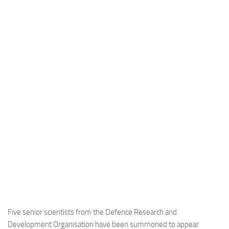
Industria
Notizie Estero
Compagnie Aeree
Forze Aeree
Industria
Media
Video
Aeroporti
Compagnie Aeree
Forze Aeree
Incidenti
Industria
Five senior scientists from the Defence Research and
Development Organisation have been summoned to appear