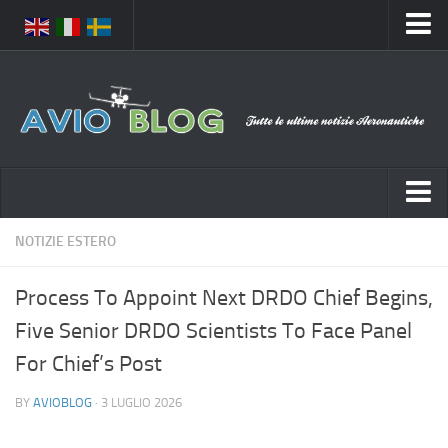
Home
Chi Siamo
Media
Foto
Video
Notizie Italia
NOTIZIE ESTERO
Contatti
Aeronautica Civile
Privacy
Process To Appoint Next DRDO Chief Begins,
Aeronautica Militare
Pubblicità
Five Senior DRDO Scientists To Face Panel
Aeroporti
Disclaimer
For Chief’s Post
Compagnie Aeree
Feed
BY
AVIOBLOG
· 3 LUGLIO 2026
Forze Aeree
Prenota Voli
Incidenti e inconvenienti aerei