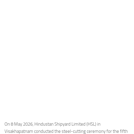
Industria
Notizie Estero
Compagnie Aeree
Forze Aeree
Industria
Media
Video
Aeroporti
Compagnie Aeree
Forze Aeree
Incidenti
Industria
On 8 May 2026, Hindustan Shipyard Limited (HSL) in
Visakhapatnam conducted the steel-cutting ceremony for the fifth