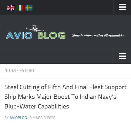
Home
Chi Siamo
Media
Foto
Video
Notizie Italia
NOTIZIE ESTERO
Contatti
Aeronautica Civile
Privacy
Steel Cutting of Fifth And Final Fleet Support
Aeronautica Militare
Pubblicità
Ship Marks Major Boost To Indian Navy’s
Aeroporti
Disclaimer
Blue-Water Capabilities
Compagnie Aeree
Feed
BY
AVIOBLOG
· 9 MAGGIO 2026
Forze Aeree
Prenota Voli
Incidenti e inconvenienti aerei