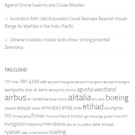
Against Drone Swarms and Cruise Missiles
Australia’s AIM-260 Acquisition Could Reshape Beyond-Visual-
Range Air Warfare in the Indo-Pacific
Ukraine’s ballistic missile tests show ‘strong potential’:
Zelenskyy
TAG CLOUD
787
a330
737 max
a380
aeroporti del garda
aeroporto bergamo
aeroporto bologna
agusta westland
aeroporto orio al serio
aeroporto torino
airbus
alitalia
boeing
air canada
alenia aermacchi
amx
ansv
etihad
enac
emirates
easyjet
enav
eurofighter
dassault
ebace
finnair
f35
frecce tricolori
klm
finmeccanica
fiumicino
germanwings
gripen
india
livingston
meridiana
malpensa
qatar airways
nato
pc-24
pilatus
ryanair
vueling
saab
united airlines